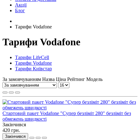
Акції
Блог
Тарифи Vodafone
Тарифи Vodafone
Тарифи LifeCell
Тарифи Vodafone
Тарифи Київстар
За замовчуванням
Назва
Ціна
Рейтинг
Модель
Стартовий пакет Vodafone "Супер безліміт 280" безліміт без
обмежень швидкості
Закінчився
420 грн.
Закінчився